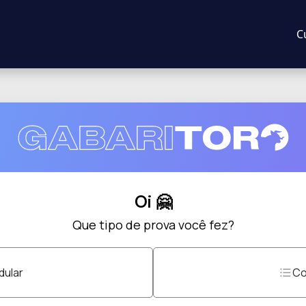
C
Oi 🤗
Que tipo de prova você fez?
ular
Co